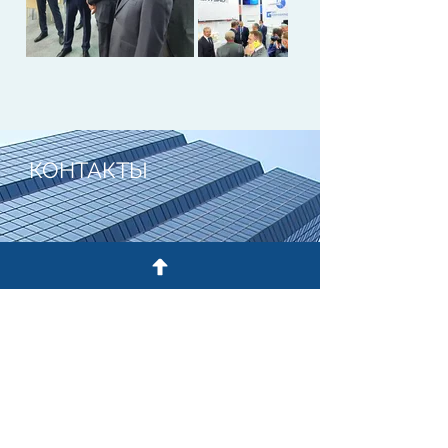
КОНТАКТЫ
450078, Россия, Республика
Башкортостан, г. Уфа, ул. Кирова, 52
Email:
info@gisns.ru
Тел:
+7 347 248 27 68
Отдел кадров:
ok@gisns.ru
Смотреть на карте