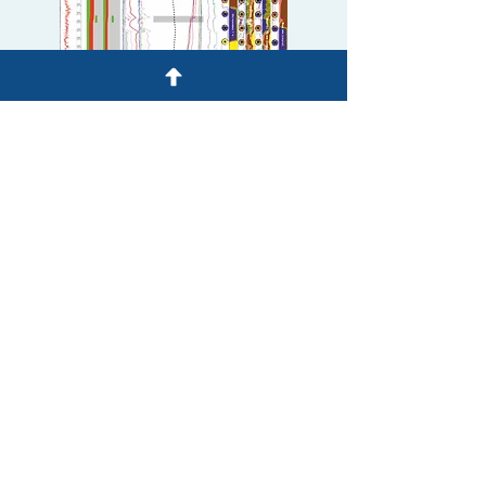
Полный комплекс интерпретации
данных ГИС и ГДИС при контроле за
разработкой месторождений
Моделирование и разработка
методик исследований скважин