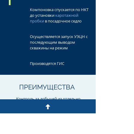
Компоновка спускается по НКТ
до установки
каротажной
пробки
в посадочное седло
Осуществляется запуск УЭЦН с
последующим выводом
скважины на режим
Производятся ГИС
ПРЕИМУЩЕСТВА
Контроль за добычей из отдельно
вскрытых объектов при
одновременной эксплуатации двух и
более продуктивных пластов
Исследования проводятся в режиме
промышленной эксплуатации